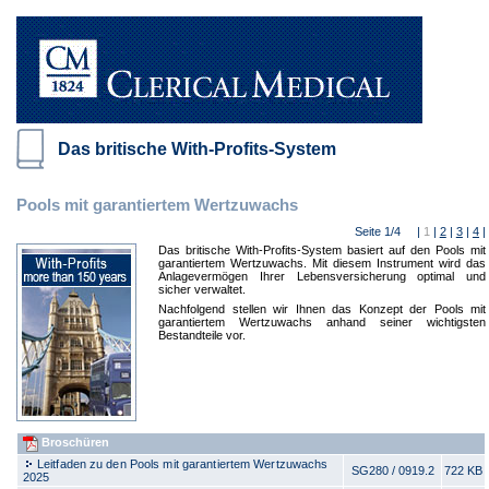
Das britische With-Profits-System
Pools mit garantiertem Wertzuwachs
Seite 1/4 |
1
|
2
|
3
|
4
|
Das britische With-Profits-System basiert auf den Pools mit
garantiertem Wertzuwachs. Mit diesem Instrument wird das
Anlagevermögen Ihrer Lebensversicherung optimal und
sicher verwaltet.
Nachfolgend stellen wir Ihnen das Konzept der Pools mit
garantiertem Wertzuwachs anhand seiner wichtigsten
Bestandteile vor.
Broschüren
Leitfaden zu den Pools mit garantiertem Wertzuwachs
SG280 / 0919.2
722 KB
2025