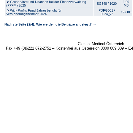
Grundsätze und Usancen bei der Finanzverwaltung
1.09
SG348 / 1020
(PPFM) 2025
MB
With-Profits Fund Jahresbericht für
PDFG001 /
197 KB
Versicherungsnehmer 2024
0624_v2
Nächste Seite (2/4): Wie werden die Beiträge angelegt? >>
Clerical Medical Österreich
Fax +49 (0)6221 872-2751 – Kostenfrei aus Österreich 0800 809 309 – E-