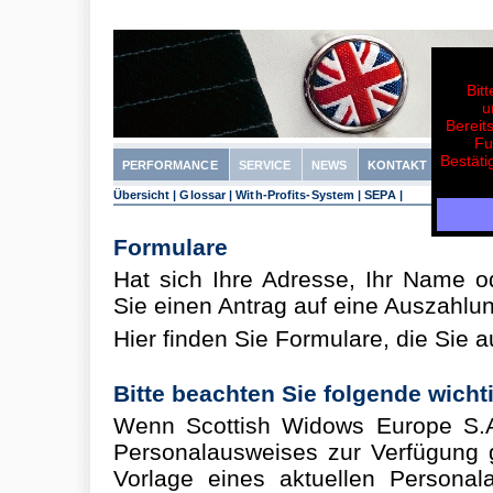
Bit
u
Bereit
Fu
Bestäti
PERFORMANCE
SERVICE
NEWS
KONTAKT
Übersicht
|
Glossar
|
With-Profits-System
|
SEPA
|
Formulare
Hat sich Ihre Adresse, Ihr Name 
Sie einen Antrag auf eine Auszahlu
Hier finden Sie Formulare, die Sie
Bitte beachten Sie folgende wicht
Wenn Scottish Widows Europe S.A.
Personalausweises zur Verfügung ge
Vorlage eines aktuellen Persona