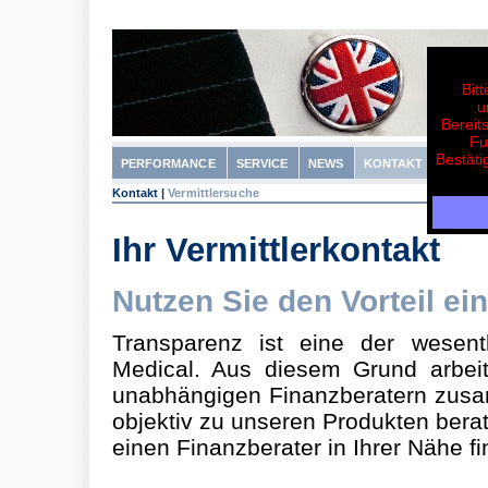
Bit
u
Bereit
Fu
Bestäti
PERFORMANCE
SERVICE
NEWS
KONTAKT
Kontakt
|
Vermittlersuche
Ihr Vermittlerkontakt
Nutzen Sie den Vorteil ei
Transparenz ist eine der wesent
Medical. Aus diesem Grund arbeite
unabhängigen Finanzberatern zusam
objektiv zu unseren Produkten berat
einen Finanzberater in Ihrer Nähe fi