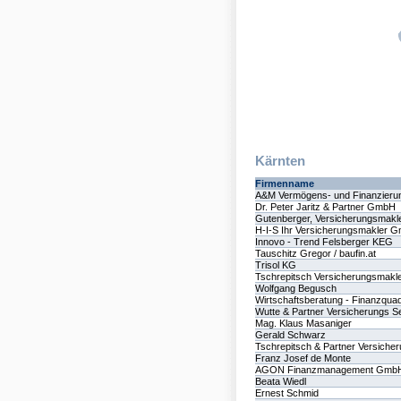
Kärnten
Firmenname
A&M Vermögens- und Finanzierun
Dr. Peter Jaritz & Partner GmbH
Gutenberger, Versicherungsmakl
H-I-S Ihr Versicherungsmakler 
Innovo - Trend Felsberger KEG
Tauschitz Gregor / baufin.at
Trisol KG
Tschrepitsch Versicherungsmak
Wolfgang Begusch
Wirtschaftsberatung - Finanzqu
Wutte & Partner Versicherungs 
Mag. Klaus Masaniger
Gerald Schwarz
Tschrepitsch & Partner Versich
Franz Josef de Monte
AGON Finanzmanagement Gmb
Beata Wiedl
Ernest Schmid