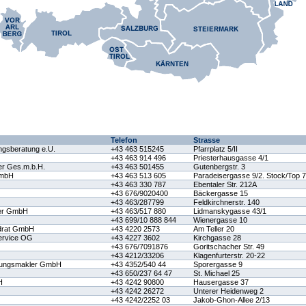
Telefon
Strasse
gsberatung e.U.
+43 463 515245
Pfarrplatz 5/II
+43 463 914 496
Priesterhausgasse 4/1
er Ges.m.b.H.
+43 463 501455
Gutenbergstr. 3
GmbH
+43 463 513 605
Paradeisergasse 9/2. Stock/Top 7
+43 463 330 787
Ebentaler Str. 212A
+43 676/9020400
Bäckergasse 15
+43 463/287799
Feldkirchnerstr. 140
ler GmbH
+43 463/517 880
Lidmanskygasse 43/1
+43 699/10 888 844
Wienergasse 10
adrat GmbH
+43 4220 2573
Am Teller 20
Service OG
+43 4227 3602
Kirchgasse 28
+43 676/7091876
Goritschacher Str. 49
+43 4212/33206
Klagenfurterstr. 20-22
erungsmakler GmbH
+43 4352/540 44
Sporergasse 9
+43 650/237 64 47
St. Michael 25
H
+43 4242 90800
Hausergasse 37
+43 4242 26272
Unterer Heidenweg 2
+43 4242/2252 03
Jakob-Ghon-Allee 2/13