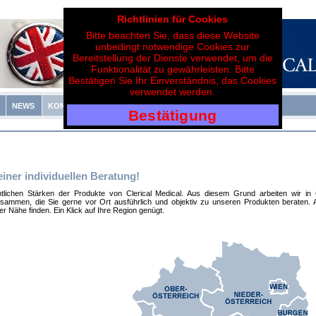
Richtlinien für Cookies
Bitte beachten Sie, dass diese Website
unbedingt notwendige Cookies zur
Bereitstellung der Dienste verwendet, um die
Funktionalität zu gewährleisten. Bitte
Bestätigen Sie Ihr Einverständnis, das Cookies
verwendet werden.
NEWS
KONTAKT
Bestätigung
einer individuellen Beratung!
lichen Stärken der Produkte von Clerical Medical. Aus diesem Grund arbeiten wir in Ös
ammen, die Sie gerne vor Ort ausführlich und objektiv zu unseren Produkten beraten. 
er Nähe finden. Ein Klick auf Ihre Region genügt.