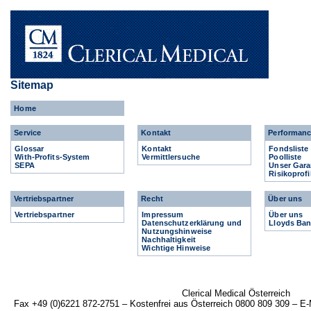
Sitemap
Home
Service
Kontakt
Performan
Glossar
Kontakt
Fondsliste
With-Profits-System
Vermittlersuche
Poolliste
SEPA
Unser Gara
Risikoprofi
Vertriebspartner
Recht
Über uns
Vertriebspartner
Impressum
Über uns
Datenschutzerklärung und
Lloyds Ba
Nutzungshinweise
Nachhaltigkeit
Wichtige Hinweise
Clerical Medical Österreich
Fax +49 (0)6221 872-2751 – Kostenfrei aus Österreich 0800 809 309 – E-